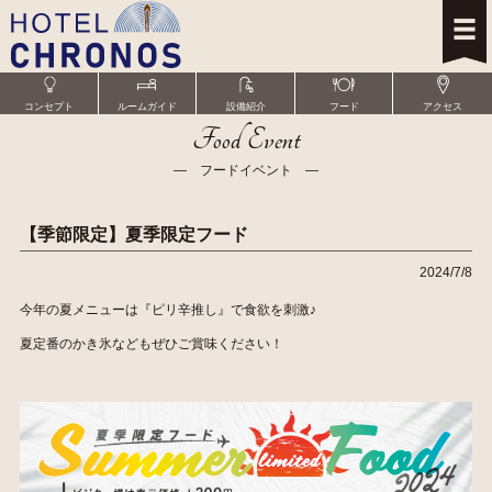
コンセプト
ルームガイド
設備紹介
フード
アクセス
Food Event
― フードイベント ―
【季節限定】夏季限定フード
2024/7/8
今年の夏メニューは『ピリ辛推し』で食欲を刺激♪
夏定番のかき氷などもぜひご賞味ください！