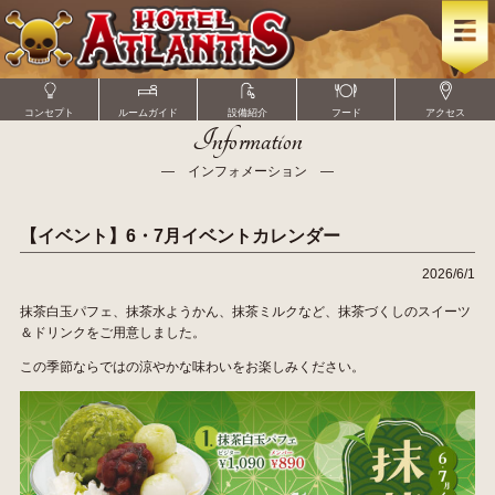
コンセプト
ルームガイド
設備紹介
フード
アクセス
Information
― インフォメーション ―
【イベント】6・7月イベントカレンダー
2026/6/1
抹茶白玉パフェ、抹茶水ようかん、抹茶ミルクなど、抹茶づくしのスイーツ
＆ドリンクをご用意しました。
この季節ならではの涼やかな味わいをお楽しみください。