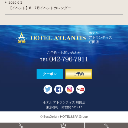
2026.6.1
【イベント】6・7月イベントカレンダー
ホテル
アトランティス
町田店
ご予約・お問い合わせ
クーポン
ご予約
ホテル アトランティス 町田店
東京都町田市鶴間7-28-17
© BestDelight HOTEL&SPA Group