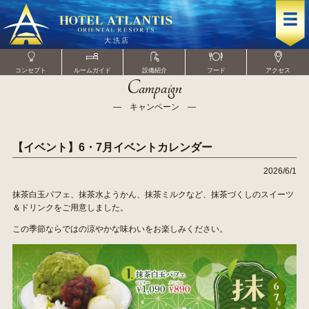
コンセプト
ルームガイド
設備紹介
フード
アクセス
Campaign
― キャンペーン ―
【イベント】6・7月イベントカレンダー
2026/6/1
抹茶白玉パフェ、抹茶水ようかん、抹茶ミルクなど、抹茶づくしのスイーツ
＆ドリンクをご用意しました。
この季節ならではの涼やかな味わいをお楽しみください。