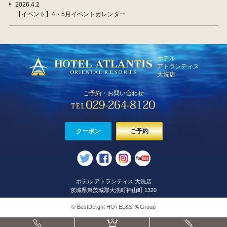
2026.4.2
【イベント】4・5月イベントカレンダー
ホテル
アトランティス
大洗店
ご予約・お問い合わせ
クーポン
ご予約
ホテル アトランティス 大洗店
茨城県東茨城郡大洗町神山町 1320
© BestDelight HOTEL&SPA Group