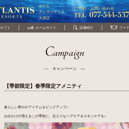
ホテル
ご予約・お問い合わせ
アトランティス
大津店
セプト
ルームガイド
設備紹介
フー
Campaign
― キャンペーン ―
【季節限定】春季限定アメニティ
春らしい華やかアイテムをピックアップ♪
お出かけが増えるこの季節に、念入りなヘアケア＆スキンケアを♪