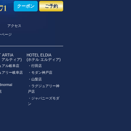
クーポン
ご予約
アクセス
ーページ
T ARTIA
HOTEL ELDIA
ト アルティア)
(ホテル エルディア)
ュアル岐阜店
・行田店
ュアリー岐阜店
・モダン神戸店
・山梨店
Bnormal
・ラグジュアリー神
店
戸店
・ジャパニーズモダ
ン