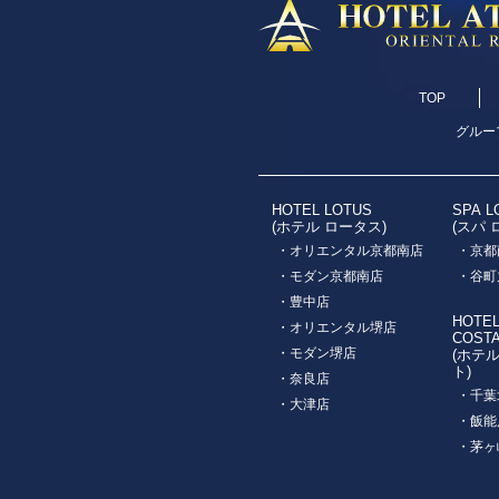
TOP
グルー
HOTEL LOTUS
SPA L
(ホテル ロータス)
(スパ 
・オリエンタル京都南店
・京都
・モダン京都南店
・谷町
・豊中店
HOTE
・オリエンタル堺店
COST
・モダン堺店
(ホテ
ト)
・奈良店
・千葉
・大津店
・飯能
・茅ヶ