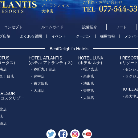
ご予約・お問い合わせ
アトランティス
大津店
コンセプト
ルームガイド
設備紹介
フード
プ店舗
よくある質問
イベント
クーポン
採用情報
メンバ
BestDelight's Hotels
OTUS
HOTEL ATLANTIS
HOTEL LUNA
i RESOR
ロータス)
(ホテル アトランティス)
(ホテル ルナ)
(iリゾー
南店
・谷町九丁目店
・桜ノ宮店
・センシ
九丁目店
・豊中店
・泉南店
・ラグジ
・東大阪店
・池田店
L
HOTEL A
・大津店
・香芝店
ARESORT
・泉大津
・大津店
ルコスタリゾー
北店
店
崎店