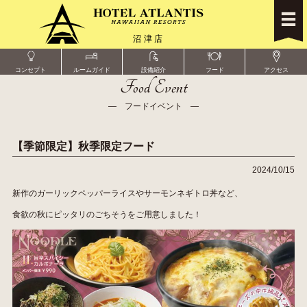
コンセプト
ルームガイド
設備紹介
フード
アクセス
Food Event
― フードイベント ―
【季節限定】秋季限定フード
2024/10/15
新作のガーリックペッパーライスやサーモンネギトロ丼など、
食欲の秋にピッタリのごちそうをご用意しました！