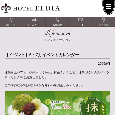
コンセプト
ルームガイド
設備紹介
フード
アクセス
Information
― インフォメーション ―
【イベント】6・7月イベントカレンダー
2026/6/1
抹茶白玉パフェ、抹茶水ようかん、抹茶ミルクなど、抹茶づくしのスイーツ
＆ドリンクをご用意しました。
この季節ならではの涼やかな味わいをお楽しみください。