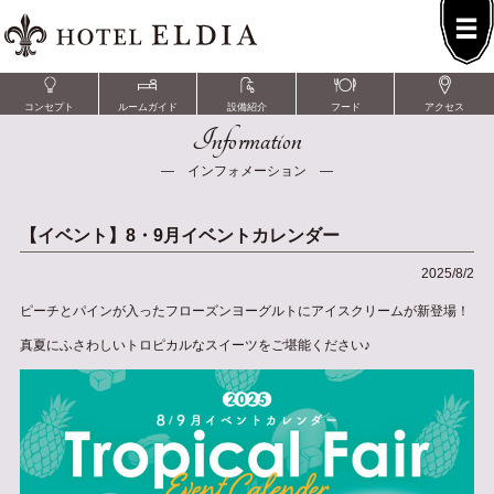
コンセプト
ルームガイド
設備紹介
フード
アクセス
Information
― インフォメーション ―
【イベント】8・9月イベントカレンダー
2025/8/2
ピーチとパインが入ったフローズンヨーグルトにアイスクリームが新登場！
真夏にふさわしいトロピカルなスイーツをご堪能ください♪