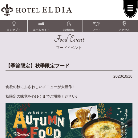
コンセプト
ルームガイド
設備紹介
フード
アクセス
Food Event
― フードイベント ―
【季節限定】秋季限定フード
2023/10/16
食欲の秋にふさわしいメニューが大豊作！
秋限定の味覚を心ゆくまでご堪能ください♪