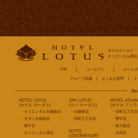
ホテルロータス
オリエンタル
堺店
TOP
コンセプト
ルームガ
グループ店舗
よくある質問
イ
Bes
HOTEL LOTUS
SPA LOTUS
HOTEL ATLAN
(ホテル ロータス)
(スパ ロータス)
(ホテル アトラ
・オリエンタル京都南店
・京都南店
・谷町九丁目店
・モダン京都南店
・谷町九丁目店
・豊中店
・豊中店
・東大阪店
HOTEL
・オリエンタル堺店
・大津店
COSTARESORT