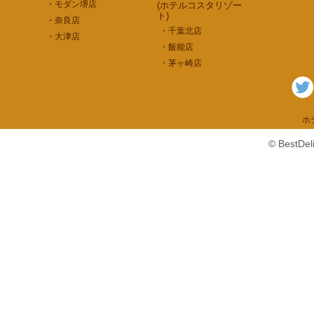
・モダン堺店
(ホテルコスタリゾー
ト)
・奈良店
・千葉北店
・大津店
・飯能店
・茅ヶ崎店
ホ
© BestDe