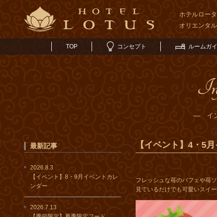
ホテルロータ
オリエンタ
TOP
コンセプト
ルームガ
In
― イ
【イベント】4・5
最新記事
2026.8.3
【イベント】8・9月イベントカレ
フレッシュな苺のパフェや苺ソ
ンダー
見ているだけでも可愛いスイー
2026.7.13
【季節限定】夏季限定フード