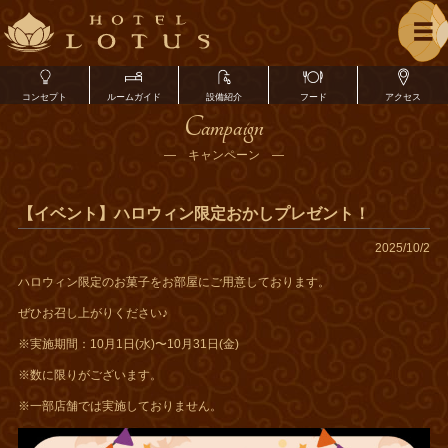
コンセプト
ルームガイド
設備紹介
フード
アクセス
Campaign
― キャンペーン ―
【イベント】ハロウィン限定おかしプレゼント！
2025/10/2
ハロウィン限定のお菓子をお部屋にご用意しております。
ぜひお召し上がりください♪
※実施期間：10月1日(水)〜10月31日(金)
※数に限りがございます。
※一部店舗では実施しておりません。