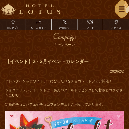
コンセプト
ルームガイド
設備紹介
フード
アクセス
Campaign
― キャンペーン ―
【イベント】2・3月イベントカレンダー
2026/2/2
バレンタイン＆ホワイトデーにぴったりなチョコレートフェア開催！
ショコラフレンチトーストは、あんバターをトッピングして甘さとコクがさ
らにUP♪
定番のチョコパフェやチョコフォンデュもご用意しております。