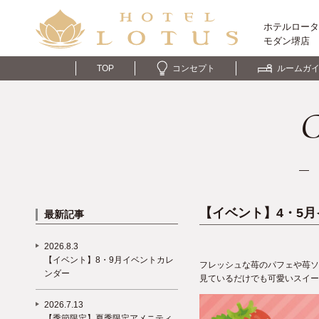
ホテルロータ
モダン
堺店
TOP
コンセプト
ルームガ
C
― 
【イベント】4・5
最新記事
2026.8.3
【イベント】8・9月イベントカレ
フレッシュな苺のパフェや苺ソ
ンダー
見ているだけでも可愛いスイー
2026.7.13
【季節限定】夏季限定アメニティ