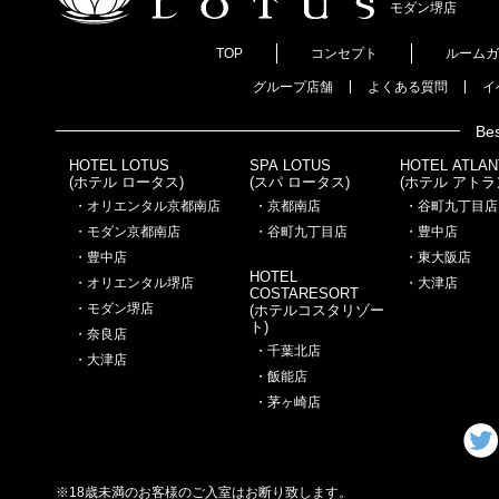
モダン
堺店
TOP
コンセプト
ルームガ
グループ店舗
よくある質問
イ
Bes
HOTEL LOTUS
SPA LOTUS
HOTEL ATLAN
(ホテル ロータス)
(スパ ロータス)
(ホテル アトラ
・オリエンタル京都南店
・京都南店
・谷町九丁目店
・モダン京都南店
・谷町九丁目店
・豊中店
・豊中店
・東大阪店
HOTEL
・オリエンタル堺店
・大津店
COSTARESORT
・モダン堺店
(ホテルコスタリゾー
ト)
・奈良店
・千葉北店
・大津店
・飯能店
・茅ヶ崎店
※18歳未満のお客様のご入室はお断り致します。