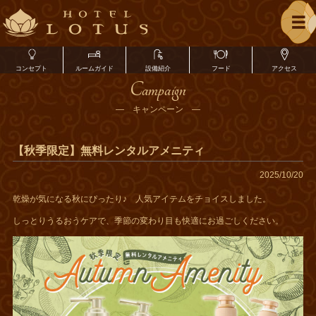
コンセプト
ルームガイド
設備紹介
フード
アクセス
Campaign
― キャンペーン ―
【秋季限定】無料レンタルアメニティ
2025/10/20
乾燥が気になる秋にぴったり♪ 人気アイテムをチョイスしました。
しっとりうるおうケアで、季節の変わり目も快適にお過ごしください。