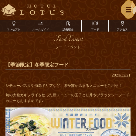
コンセプト
ルームガイド
設備紹介
フード
アクセス
Food Event
― フードイベント ―
【季節限定】冬季限定フード
2023/12/21
シチューパスタや海老ドリアなど、ぽかぽか温まるメニューをご用意！
旬の大粒カキフライを使った新メニューの玉子とじ丼やブラックシーフード
カレーもおすすめです♪