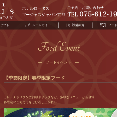
ご予約・お問い合わせ
ホテルロータス
ゴージャスジャパン京都
セプト
ルームガイド
設備紹介
フー
Food Event
― フードイベント ―
【季節限定】春季限定フード
カレーナポリタンに雑穀米サラダなど、多様なメニューが新登場！
春限定のごちそうをぜひ召し上がれ♪