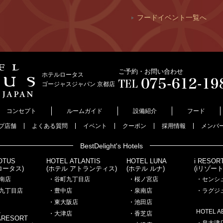
フードイベント一覧へ
ご予約・お問い合わせ
ホテルロータス
ゴージャスジャパン
京都店
コンセプト
ルームガイド
設備紹介
フード
プ店舗
よくある質問
イベント
クーポン
採用情報
メンバ
BestDelight's Hotels
OTUS
HOTEL ATLANTIS
HOTEL LUNA
i RESOR
ロータス)
(ホテル アトランティス)
(ホテル ルナ)
(iリゾー
南店
・谷町九丁目店
・桜ノ宮店
・センシ
九丁目店
・豊中店
・泉南店
・ラグジ
・東大阪店
・池田店
L
HOTEL A
・大津店
・香芝店
ARESORT
・泉大津