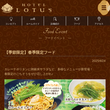
コンセプト
ルームガイド
設備紹介
フード
アクセス
Food Event
― フードイベント ―
【季節限定】春季限定フード
2025/4/24
カレーナポリタンに雑穀米サラダなど、多様なメニューが新登場！
春限定のごちそうをぜひ召し上がれ♪