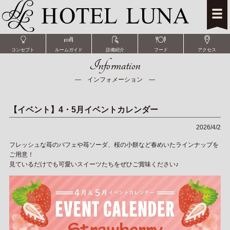
コンセプト
ルームガイド
設備紹介
フード
アクセス
Information
― インフォメーション ―
【イベント】4・5月イベントカレンダー
2026/4/2
フレッシュな苺のパフェや苺ソーダ、桜の小餅など春めいたラインナップを
ご用意！
見ているだけでも可愛いスイーツたちをぜひご賞味ください♪