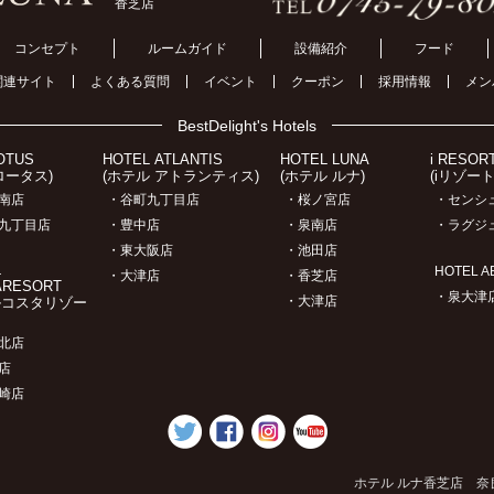
香芝店
コンセプト
ルームガイド
設備紹介
フード
関連サイト
よくある質問
イベント
クーポン
採用情報
メン
BestDelight's Hotels
OTUS
HOTEL ATLANTIS
HOTEL LUNA
i RESOR
ロータス)
(ホテル アトランティス)
(ホテル ルナ)
(iリゾー
南店
・谷町九丁目店
・桜ノ宮店
・センシ
九丁目店
・豊中店
・泉南店
・ラグジ
・東大阪店
・池田店
L
HOTEL A
・大津店
・香芝店
ARESORT
・泉大津
・大津店
ルコスタリゾー
北店
店
崎店
ホテル ルナ香芝店 奈良県香