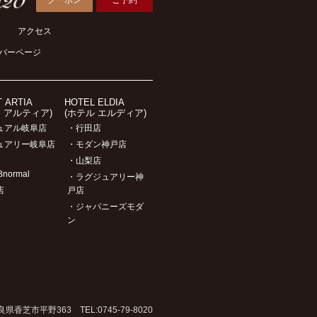
アクセス
バーページ
T ARTIA
HOTEL ELDIA
ト アルティア)
(ホテル エルディア)
ュアル岐阜店
・行田店
ュアリー岐阜店
・モダン神戸店
・山梨店
Bnormal
・ラグジュアリー神
店
戸店
・ジャパニーズモダ
ン
芝市平野363 TEL:0745-79-8020