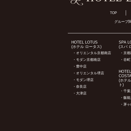
TOP
グループ
HOTEL LOTUS
SPA L
(ホテル ロータス)
(スパ 
・オリエンタル京都南店
・京都
・モダン京都南店
・谷町
・豊中店
HOTE
・オリエンタル堺店
COST
・モダン堺店
(ホテ
ト)
・奈良店
・千葉
・大津店
・飯能
・茅ヶ