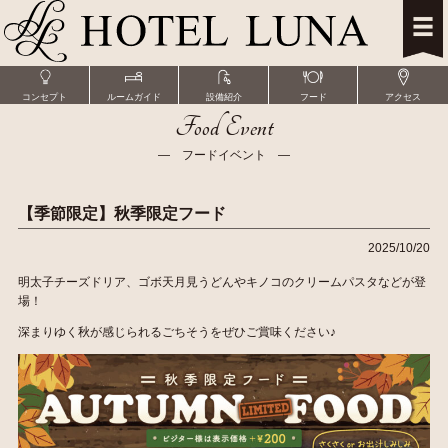
コンセプト
ルームガイド
設備紹介
フード
アクセス
Food Event
― フードイベント ―
【季節限定】秋季限定フード
2025/10/20
明太子チーズドリア、ゴボ天月見うどんやキノコのクリームパスタなどが登
場！
深まりゆく秋が感じられるごちそうをぜひご賞味ください♪