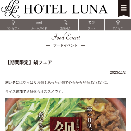
コンセプト
ルームガイド
設備紹介
フード
アクセス
Food Event
― フードイベント ―
【期間限定】鍋フェア
2023/11/2
寒い冬にはやっぱりお鍋！あったか鍋で心もからだもぽかぽかに。
ライス追加で〆雑炊もオススメです。