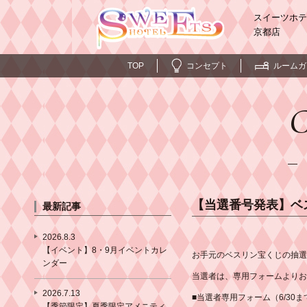
スイーツホテ
京都店
TOP
コンセプト
ルームガ
C
― 
【当選番号発表】ベス
最新記事
2026.8.3
【イベント】8・9月イベントカレ
お手元のベスリン宝くじの抽選
ンダー
当選者は、専用フォームよりお
2026.7.13
■当選者専用フォーム（6/30ま
【季節限定】夏季限定アメニティ