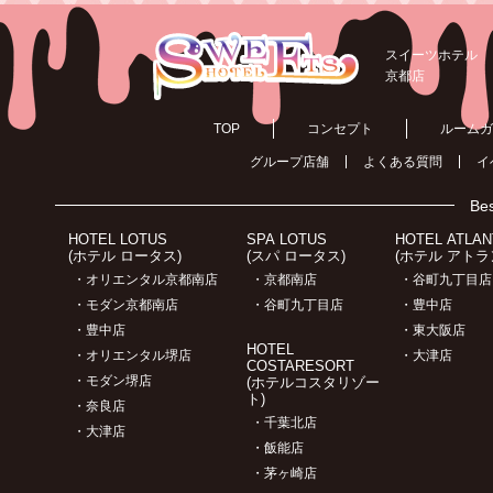
スイーツホテル
京都店
TOP
コンセプト
ルームガ
グループ店舗
よくある質問
イ
Bes
HOTEL LOTUS
SPA LOTUS
HOTEL ATLAN
(ホテル ロータス)
(スパ ロータス)
(ホテル アトラ
・オリエンタル京都南店
・京都南店
・谷町九丁目店
・モダン京都南店
・谷町九丁目店
・豊中店
・豊中店
・東大阪店
HOTEL
・オリエンタル堺店
・大津店
COSTARESORT
・モダン堺店
(ホテルコスタリゾー
ト)
・奈良店
・千葉北店
・大津店
・飯能店
・茅ヶ崎店