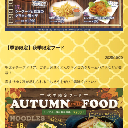
【季節限定】秋季限定フード
2025/10/20
明太子チーズドリア、ゴボ天月見うどんやキノコのクリームパスタなどが登
場！
深まりゆく秋が感じられるごちそうをぜひご賞味ください♪