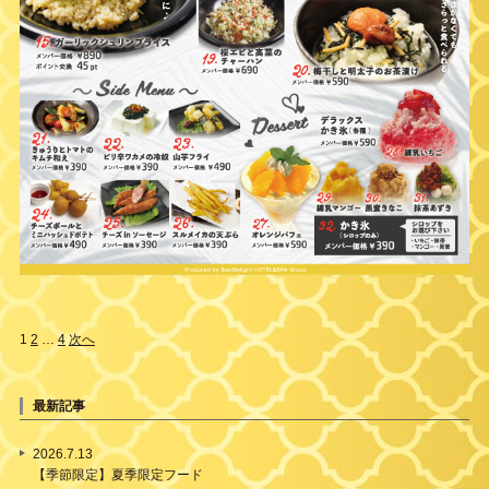
1
2
…
4
次へ
最新記事
2026.7.13
【季節限定】夏季限定フード