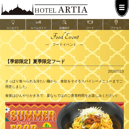
コンセプト
ルームガイド
設備紹介
フード
アクセス
Food Event
― フードイベント ―
【季節限定】夏季限定フード
2026/7/13
さっぱり食べられる冷たい麺から、食欲をそそるスパイシーメニューまでご
用意しました。
食後はひんやりかき氷で、夏ならではのご褒美時間をお楽しみください♪